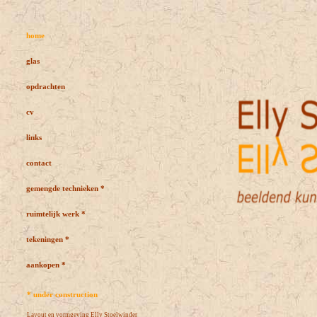
home
glas
opdrachten
cv
links
contact
gemengde technieken *
ruimtelijk werk *
tekeningen *
aankopen *
* under construction
Layout en vormgeving Elly Stoelwinder